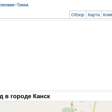
тегории
/
Город
Обзор
Карта
Ком
д в городе Канск