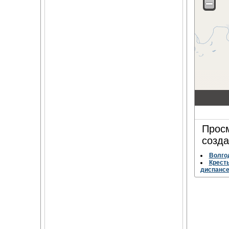
Просм
созда
Волгод
Кресть
диспанс