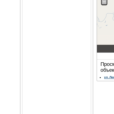
Просм
объек
ул. Ле