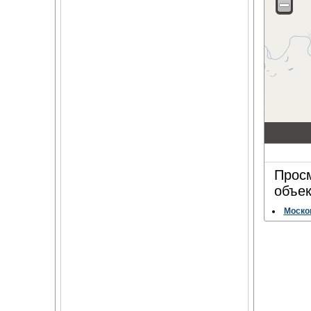
Просм
объек
Москов