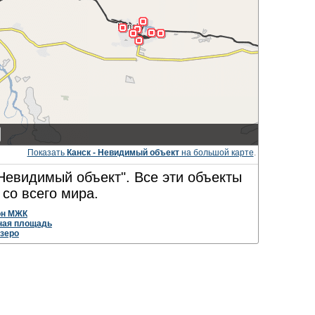
Показать
Канск - Невидимый объект
на большой карте
.
"Невидимый объект". Все эти объекты
со всего мира.
он МЖК
ная площадь
зеро