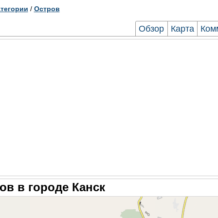
тегории
/
Остров
Обзор
Карта
Ком
ов в городе Канск