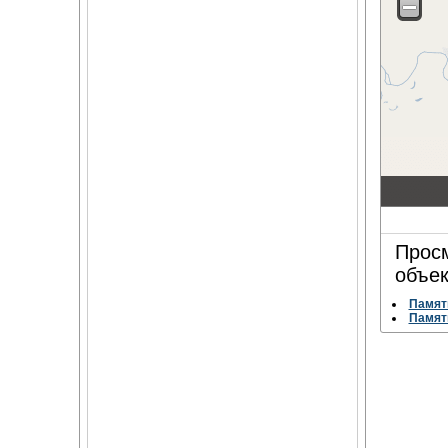
Просм
объек
Памятн
Памят