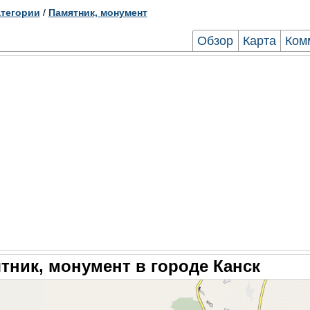
тегории
/
Памятник, монумент
Обзор
Карта
Ком
тник, монумент в городе Канск