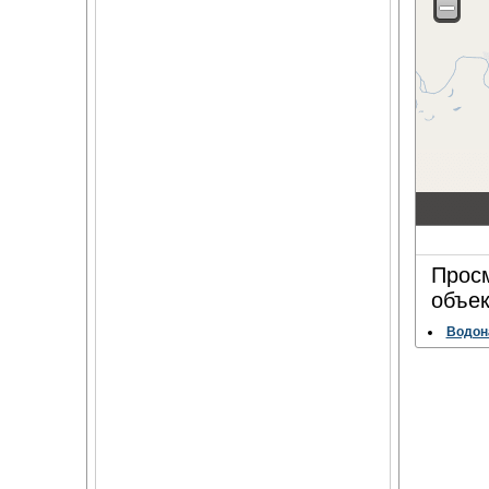
Просм
объек
Водон