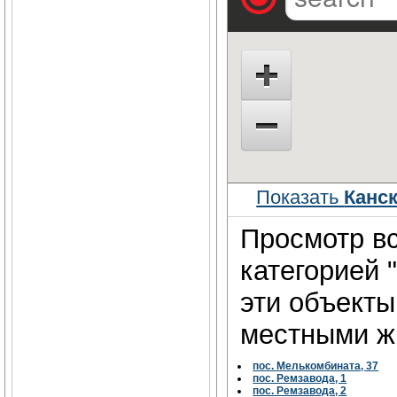
Показать
Канс
Просмотр вс
категорией 
эти объект
местными жи
пос. Мелькомбината, 37
пос. Ремзавода, 1
пос. Ремзавода, 2